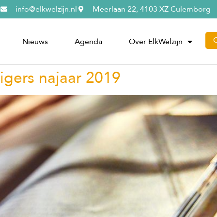
info@elkwelzijn.nl
Meerlaan 22, 4103 XZ Culemborg
Nieuws
Agenda
Over ElkWelzijn
ligers najaar 2019