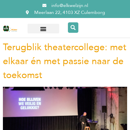
info@elkwelzijn.nl
Meerlaan 22, 4103 XZ Culemborg
Over ElkWelzijn
Terugblik theatercollege: met
elkaar én met passie naar de
toekomst