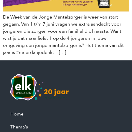
De Week van de Jonge Mantelzorger is weer van start
gegaan. Van 1 t/m 7 juni vragen we extra aandacht voor
jongeren die zorgen voor een familielid of naaste. Want
wist je dat maar liefst 1 op de 4 jongeren in jouw
omgeving een jonge mantelzorger is? Het thema van dit
jaar is #meerdanjedenkt – […]
Home
Thema's