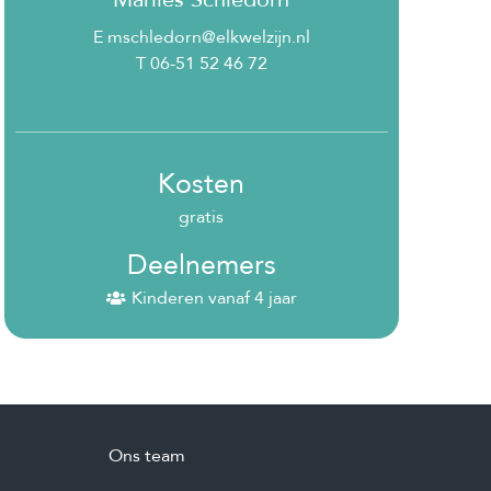
E mschledorn@elkwelzijn.nl
T 06-51 52 46 72
Kosten
gratis
Deelnemers
Kinderen vanaf 4 jaar
Ons team