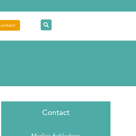
Contact
Contact
Marlies Schledorn