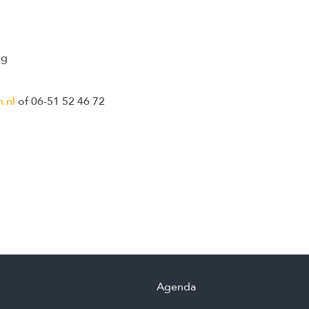
rg
.nl
of 06-51 52 46 72
Agenda