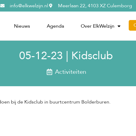
info@elkwelzijn.nl
Meerlaan 22, 4103 XZ Culemborg
Nieuws
Agenda
Over ElkWelzijn
05-12-23 | Kidsclub
Activiteiten
 doen bij de Kidsclub in buurtcentrum Bolderburen.