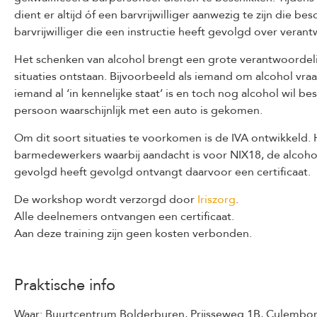
dient er altijd óf een barvrijwilliger aanwezig te zijn die b
barvrijwilliger die een instructie heeft gevolgd over vera
Het schenken van alcohol brengt een grote verantwoordel
situaties ontstaan. Bijvoorbeeld als iemand om alcohol vraagt
iemand al ‘in kennelijke staat’ is en toch nog alcohol wil 
persoon waarschijnlijk met een auto is gekomen.
Om dit soort situaties te voorkomen is de IVA ontwikkeld.
barmedewerkers waarbij aandacht is voor NIX18, de alcohol
gevolgd heeft gevolgd ontvangt daarvoor een certificaat.
De workshop wordt verzorgd door
Iriszorg
.
Alle deelnemers ontvangen een certificaat.
Aan deze training zijn geen kosten verbonden.
Praktische info
Waar: Buurtcentrum Bolderburen, Prijsseweg 1B, Culembo