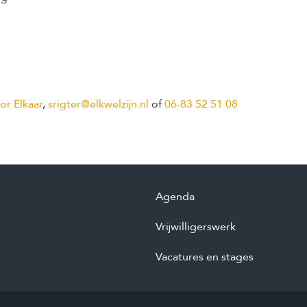
r Elkaar
,
srigter@elkwelzijn.nl
of
06-83 52 51 08
Agenda
Vrijwilligerswerk
Vacatures en stages