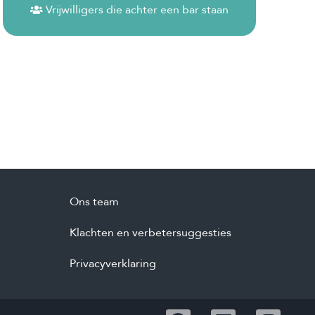
Vrijwilligers die achter een bar staan
Ons team
Klachten en verbetersuggesties
Privacyverklaring