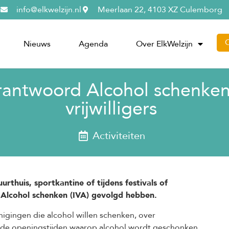
info@elkwelzijn.nl
Meerlaan 22, 4103 XZ Culemborg
Nieuws
Agenda
Over ElkWelzijn
erantwoord Alcohol schenken 
vrijwilligers
Activiteiten
urthuis, sportkantine of tijdens festivals of
Alcohol schenken (IVA) gevolgd hebben.
igingen die alcohol willen schenken, over
s de openingstijden waarop alcohol wordt geschonken