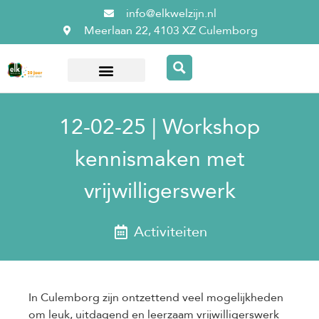
info@elkwelzijn.nl
Meerlaan 22, 4103 XZ Culemborg
Over ElkWelzijn
12-02-25 | Workshop
kennismaken met
vrijwilligerswerk
Activiteiten
In Culemborg zijn ontzettend veel mogelijkheden
om leuk, uitdagend en leerzaam vrijwilligerswerk