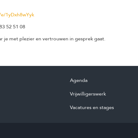
om/e/1yDxh8wYyk
83 52 51 08
ar je met plezier en vertrouwen in gesprek gaat.
Agenda
Vrijwilligerswerk
Vacatures en stages