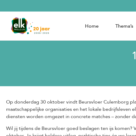
Home
Thema’s
Op donderdag 30 oktober vindt Beursvloer Culemborg pla
maatschappelijke organisaties en het lokale bedrijfsleven 
diensten worden omgezet in concrete matches – zonder dat
Wil jij tijdens de Beursvloer goed beslagen ten ijs komen
oktober. Je krijgt heldere uitleg, praktische tips én we l