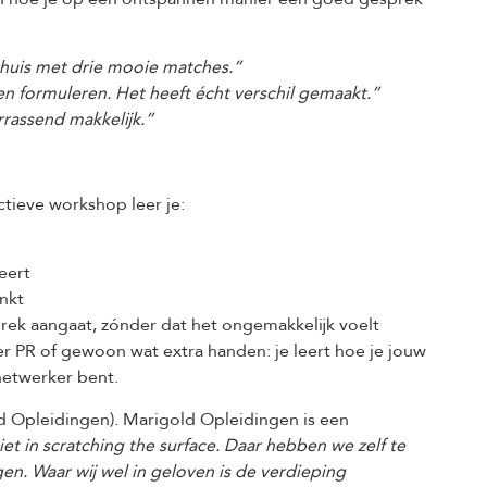
huis met drie mooie matches.”
n formuleren. Het heeft écht verschil gemaakt.”
rrassend makkelijk.”
tieve workshop leer je:
eert
nkt
prek aangaat, zónder dat het ongemakkelijk voelt
ver PR of gewoon wat extra handen: je leert hoe je jouw
netwerker bent.
d Opleidingen). Marigold Opleidingen is een
iet in scratching the surface. Daar hebben we zelf te
ingen. Waar wij wel in geloven is de verdieping