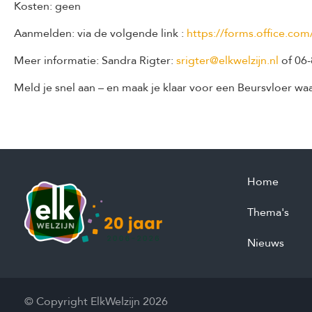
Kosten: geen
Aanmelden: via de volgende link :
https://forms.office.c
Meer informatie: Sandra Rigter:
srigter@elkwelzijn.nl
of 06-
Meld je snel aan – en maak je klaar voor een Beursvloer wa
Home
Thema's
Nieuws
© Copyright ElkWelzijn 2026