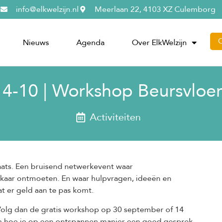
info@elkwelzijn.nl
Meerlaan 22, 4103 XZ Culemborg
Nieuws
Agenda
Over ElkWelzijn
14-10 | Workshop Beursvloe
Activiteiten
ats. Een bruisend netwerkevent waar
elkaar ontmoeten. En waar hulpvragen, ideeën en
 er geld aan te pas komt.
? Volg dan de gratis workshop op 30 september of 14
eren hoe je op een ontspannen manier een goed gesprek