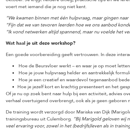
voert met iemand die je nog niet kent.
“We kwamen binnen met één hulpvraag, maar gingen naar 
“Fijn dat we van tevoren leerden hoe we ons aanbod konde
“Ik vond netwerken altijd spannend, maar nu voelde het ve
Wat haal je uit deze workshop?
Een goede voorbereiding geeft vertrouwen. In deze interac
Hoe de Beursvloer werkt – en waar je op moet letten
Hoe je jouw hulpvraag helder en aantrekkelijk formul
Hoe je een creatief en waardevol tegenaanbod bede
Hoe je jezelf kort en krachtig presenteert en het ges
Of je nu op zoek bent naar hulp bij een activiteit, advies o
verhaal overtuigend overbrengt, ook als je geen geboren 
De training wordt verzorgd door Mariska van Dijk (Marigol
trainingsbureau uit Culemborg.
“Bij Marigold geloven wij n
veel ervaring voor, zowel in het (bedrijfs)leven als in train