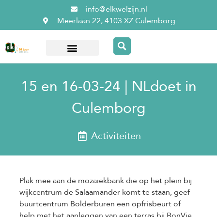
info@elkwelzijn.nl
Meerlaan 22, 4103 XZ Culemborg
Over ElkWelzijn
15 en 16-03-24 | NLdoet in
Culemborg
Activiteiten
Plak mee aan de mozaïekbank die op het plein bij
wijkcentrum de Salaamander komt te staan, geef
buurtcentrum Bolderburen een opfrisbeurt of
help met het aanleggen van een terras bij BonVie.