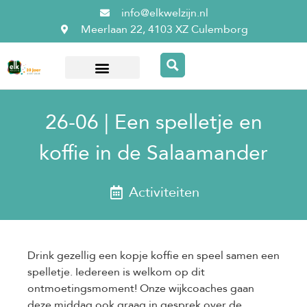
info@elkwelzijn.nl
Meerlaan 22, 4103 XZ Culemborg
Over ElkWelzijn
26-06 | Een spelletje en
koffie in de Salaamander
Activiteiten
Drink gezellig een kopje koffie en speel samen een
spelletje. Iedereen is welkom op dit
ontmoetingsmoment! Onze wijkcoaches gaan
deze middag ook graag in gesprek over de