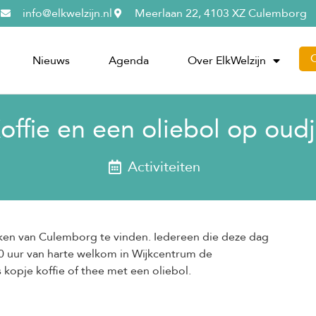
info@elkwelzijn.nl
Meerlaan 22, 4103 XZ Culemborg
Nieuws
Agenda
Over ElkWelzijn
Koffie en een oliebol op oud
Activiteiten
ijken van Culemborg te vinden. Iedereen die deze dag
.30 uur van harte welkom in Wijkcentrum de
kopje koffie of thee met een oliebol.