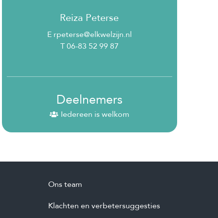
Reiza Peterse
E rpeterse@elkwelzijn.nl
T 06-83 52 99 87
Deelnemers
Iedereen is welkom
Ons team
Klachten en verbetersuggesties