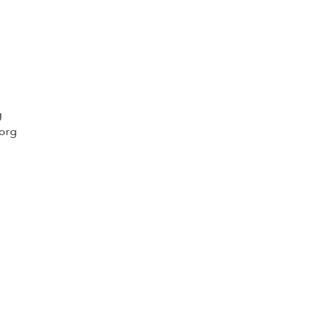
g
org