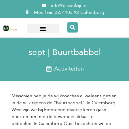
info@elkwelzijn.nl
Meerlaan 22, 4103 XZ Culemborg
Over ElkWelzijn
sept | Buurtbabbel
Activiteiten
Misschien heb je de wijkcoaches al weleens gezien
in de wijk tijdens de “Buurtbabbel”. In Culemborg
West zijn we bij Eidereend diverse keren gaan
buurten om met de bewoners aldaar te
babbelen. In Culemborg Oost bezochten we de