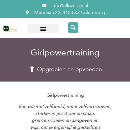
info@elkwelzijn.nl
Meerlaan 22, 4103 XZ Culemborg
Over ElkWelzijn
Girlpowertraining
Opgroeien en opvoeden
Girlpowertraining
Een positief zelfbeeld, meer zelfvertrouwen,
sterker in je schoenen staan,
grenzen voelen en aangeven en
wijs met je eigen lijf & gedachten