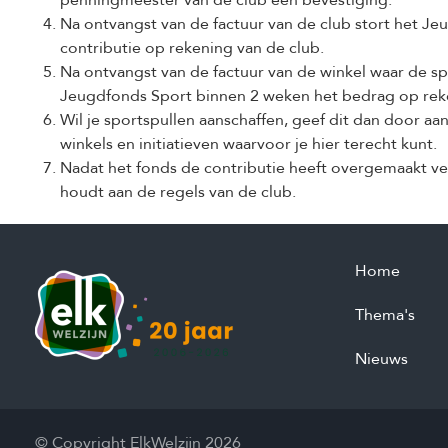
penningmeester van de club een bevestiging.
Na ontvangst van de factuur van de club stort het J
contributie op rekening van de club.
Na ontvangst van de factuur van de winkel waar de s
Jeugdfonds Sport binnen 2 weken het bedrag op reke
Wil je sportspullen aanschaffen, geef dit dan door aa
winkels en initiatieven waarvoor je hier terecht kunt.
Nadat het fonds de contributie heeft overgemaakt ver
houdt aan de regels van de club.
Home
Thema's
Nieuws
© Copyright ElkWelzijn 2026