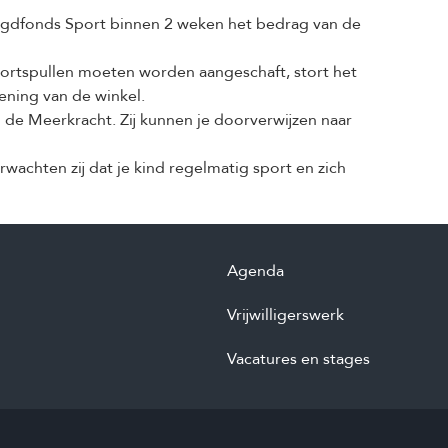
eugdfonds Sport binnen 2 weken het bedrag van de
portspullen moeten worden aangeschaft, stort het
ning van de winkel.
n de Meerkracht. Zij kunnen je doorverwijzen naar
wachten zij dat je kind regelmatig sport en zich
Agenda
Vrijwilligerswerk
Vacatures en stages