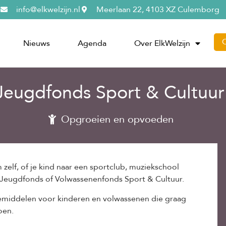
info@elkwelzijn.nl
Meerlaan 22, 4103 XZ Culemborg
Nieuws
Agenda
Over ElkWelzijn
Jeugdfonds Sport & Cultuur
Opgroeien en opvoeden
zelf, of je kind naar een sportclub, muziekschool
t Jeugdfonds of Volwassenenfonds Sport & Cultuur.
 bemiddelen voor kinderen en volwassenen die graag
oen.