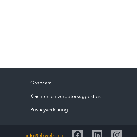
Ons team
Klachten en verbetersuggesties
Privacyverklaring
info@elkwelzijn.nl