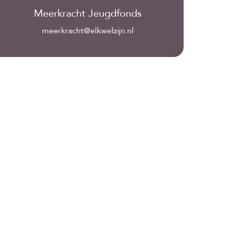
Meerkracht Jeugdfonds
meerkracht@elkwelzijn.nl