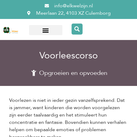
info@elkwelzijn.nl
Meerlaan 22, 4103 XZ Culemborg
Over ElkWelzijn
Voorleescorso
Opgroeien en opvoeden
Voorlezen is niet in ieder gezin vanzelfsprekend. Dat
is jammer, want kinderen die worden voorgelezen
zijn eerder taalvaardig en het stimuleert hun
concentratie en fantasie. Bovendien kunnen verhalen
helpen om bepaalde emoties of problemen