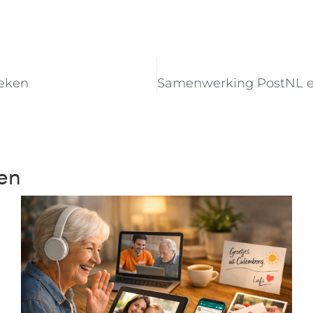
eken
ten