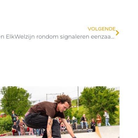
VOLGENDE
Samenwerking PostNL en ElkWelzijn rondom signaleren eenzaamheid