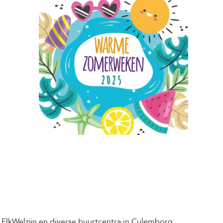
ElkWelzijn en diverse buurtcentra in Culemborg.