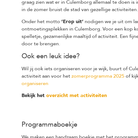
graag zien wat er in Culemborg allemaal te doen is
in de zomer bruist de stad van gezellige activiteiten.
Onder het motto
‘Erop uit’
nodigen we je uit om la
ontmoetingsplekken in Culemborg. Voor een kop ko
spelletje, gezamenlijke maaltijd of activiteit. Een 
door te brengen.
Ook een leuk idee?
Wil jij ook iets organiseren voor je wijk, buurt of Cu
activiteit aan voor het
zomerprogramma 2025
of ki
organiseren
Bekijk het
overzicht met activiteiten
Programmaboekje
We maken een handzaam boekje met het programma eri