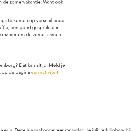
 in de zomervakantie. Want ook
ngs te komen op verschillende
ffie, een goed gesprek, een
fijne manier om de zomer samen
lemborg? Dat kan altijd! Meld je
jk op de pagina
een activiteit
n. Deze is vanaf ongeveer maandag 14 juli verkrijgbaar bij 