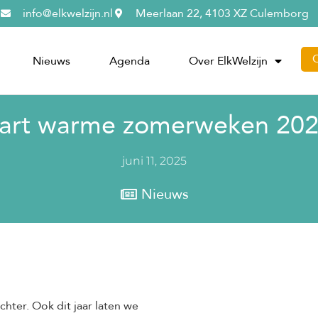
info@elkwelzijn.nl
Meerlaan 22, 4103 XZ Culemborg
Nieuws
Agenda
Over ElkWelzijn
tart warme zomerweken 20
juni 11, 2025
Nieuws
hter. Ook dit jaar laten we