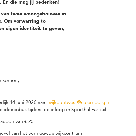
m. En die mag jij bedenken!
m van twee woongebouwen in
is. Om verwarring te
 eigen identiteit te geven,
menkomen;
lijk 14 juni 2026 naar
wijkpuntwest@culemborg.nl
e ideeënbus tijdens de inloop in Sporthal Parijsch.
aubon van € 25.
evel van het vernieuwde wijkcentrum!