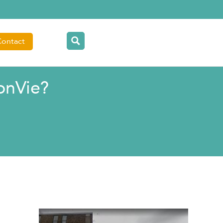
Contact
onVie?