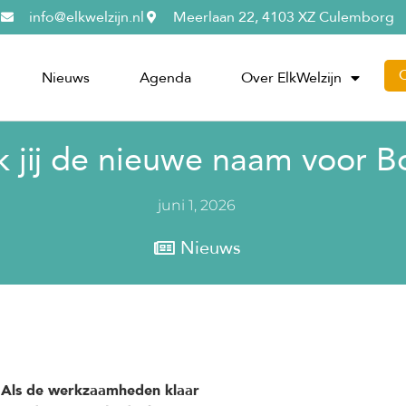
info@elkwelzijn.nl
Meerlaan 22, 4103 XZ Culemborg
Nieuws
Agenda
Over ElkWelzijn
 jij de nieuwe naam voor B
juni 1, 2026
Nieuws
 Als de werkzaamheden klaar