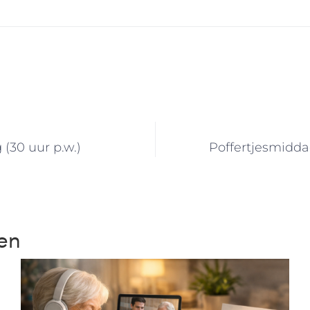
(30 uur p.w.)
Poffertjesmidda
ten