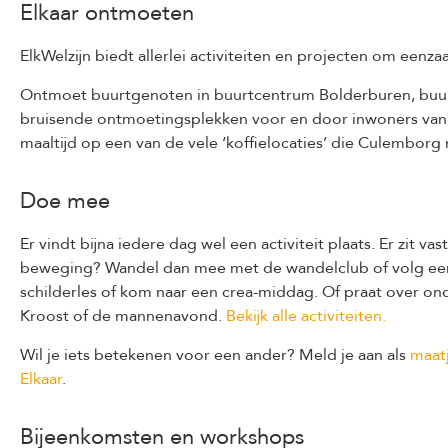
Elkaar ontmoeten
ElkWelzijn biedt allerlei activiteiten en projecten om een
Ontmoet buurtgenoten in buurtcentrum Bolderburen, buur
bruisende ontmoetingsplekken voor en door inwoners van 
maaltijd op een van de vele ‘koffielocaties’ die Culemborg ri
Doe mee
Er vindt bijna iedere dag wel een activiteit plaats. Er zit va
beweging? Wandel dan mee met de wandelclub of volg een le
schilderles of kom naar een crea-middag. Of praat over on
Kroost of de mannenavond.
Bekijk alle activiteiten.
Wil je iets betekenen voor een ander? Meld je aan als
maat
Elkaar
.
Bijeenkomsten en workshops