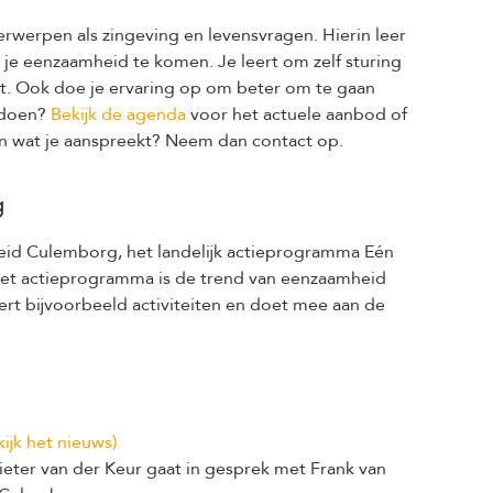
rwerpen als zingeving en levensvragen. Hierin leer
it je eenzaamheid te komen. Je leert om zelf sturing
indt. Ook doe je ervaring op om beter om te gaan
 doen?
Bekijk de agenda
voor het actuele aanbod of
taan wat je aanspreekt? Neem dan contact op.
g
eid Culemborg, het landelijk actieprogramma Eén
het actieprogramma is de trend van eenzaamheid
rt bijvoorbeeld activiteiten en doet mee aan de
kijk het nieuws)
eter van der Keur gaat in gesprek met Frank van