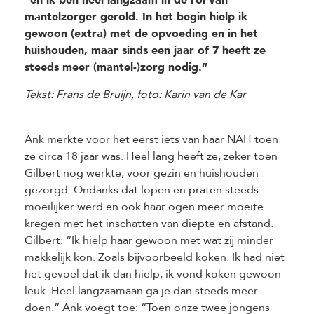
“en ik ben heel langzaam in de rol van
mantelzorger gerold. In het begin hielp ik
gewoon (extra) met de opvoeding en in het
huishouden, maar sinds een jaar of 7 heeft ze
steeds meer (mantel-)zorg nodig.”
Tekst: Frans de Bruijn, foto: Karin van de Kar
Ank merkte voor het eerst iets van haar NAH toen
ze circa 18 jaar was. Heel lang heeft ze, zeker toen
Gilbert nog werkte, voor gezin en huishouden
gezorgd. Ondanks dat lopen en praten steeds
moeilijker werd en ook haar ogen meer moeite
kregen met het inschatten van diepte en afstand.
Gilbert: “Ik hielp haar gewoon met wat zij minder
makkelijk kon. Zoals bijvoorbeeld koken. Ik had niet
het gevoel dat ik dan hielp; ik vond koken gewoon
leuk. Heel langzaamaan ga je dan steeds meer
doen.” Ank voegt toe: “Toen onze twee jongens