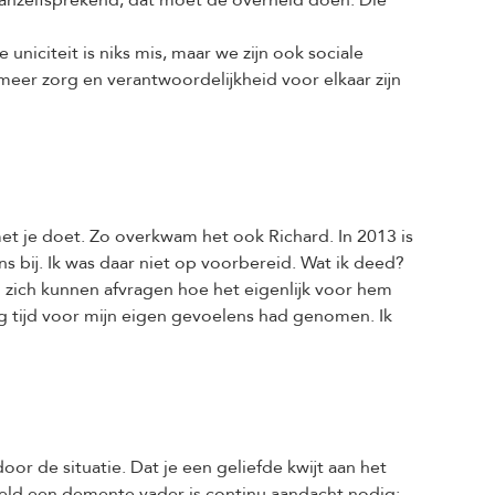
 vanzelfsprekend; dat moet de overheid doen. Die
uniciteit is niks mis, maar we zijn ook sociale
meer zorg en verantwoordelijkheid voor elkaar zijn
met je doet. Zo overkwam het ook Richard. In 2013 is
ns bij. Ik was daar niet op voorbereid. Wat ik deed?
d zich kunnen afvragen hoe het eigenlijk voor hem
ig tijd voor mijn eigen gevoelens had genomen. Ik
oor de situatie. Dat je een geliefde kwijt aan het
eeld een demente vader is continu aandacht nodig;