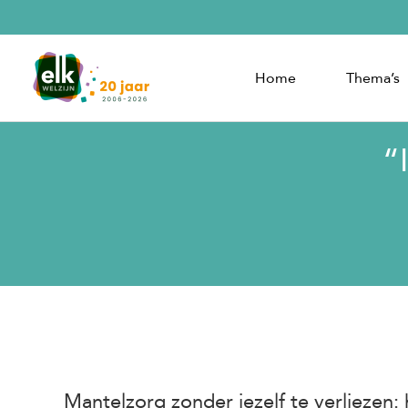
Home
Thema’s
“
Mantelzorg zonder jezelf te verliezen: