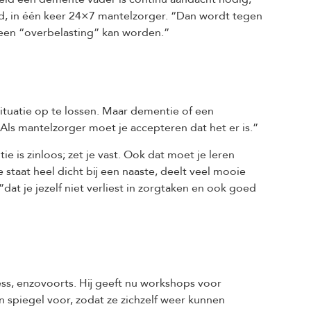
eid, in één keer 24×7 mantelzorger. “Dan wordt tegen
k een “overbelasting” kan worden.”
ituatie op te lossen. Maar dementie of een
. Als mantelzorger moet je accepteren dat het er is.”
e is zinloos; zet je vast. Ook dat moet je leren
staat heel dicht bij een naaste, deelt veel mooie
at je jezelf niet verliest in zorgtaken en ook goed
ess, enzovoorts. Hij geeft nu workshops voor
en spiegel voor, zodat ze zichzelf weer kunnen