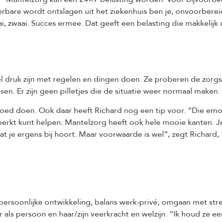
 dierbare wordt ontslagen uit het ziekenhuis ben je, onvoorber
i, zwaai. Succes ermee. Dat geeft een belasting die makkelij
l druk zijn met regelen en dingen doen. Ze proberen de zorgs
ossen. Er zijn geen pilletjes die de situatie weer normaal maken
goed doen. Ook daar heeft Richard nog een tip voor. “Die emoti
perkt kunt helpen. Mantelzorg heeft ook hele mooie kanten. Je 
e ergens bij hoort. Maar voorwaarde is wel”, zegt Richard, ”d
 persoonlijke ontwikkeling, balans werk-privé, omgaan met str
 als persoon en haar/zijn veerkracht en welzijn. “Ik houd ze e