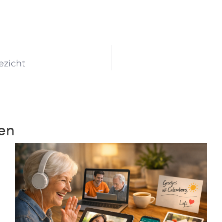
ezicht
ten