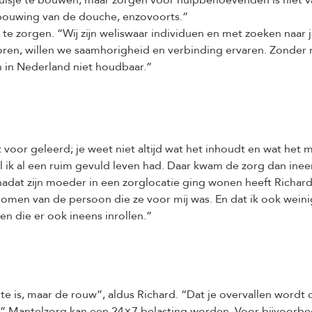
inhuisje te bouwen, maar zorgen voor hulpbehoevenden is niet
rbouwing van de douche, enzovoorts.”
 zorgen. “Wij zijn weliswaar individuen en met zoeken naar je 
horen, willen we saamhorigheid en verbinding ervaren. Zonder 
 in Nederland niet houdbaar.”
 voor geleerd; je weet niet altijd wat het inhoudt en wat het 
ijl ik al een ruim gevuld leven had. Daar kwam de zorg dan inee
 nadat zijn moeder in een zorglocatie ging wonen heeft Richar
nomen van de persoon die ze voor mij was. En dat ik ook wein
n die er ook ineens inrollen.”
te is, maar de rouw”, aldus Richard. “Dat je overvallen wordt d
elf.” Mantelzorg kan een 24×7 belasting worden. Voor bijvoorb