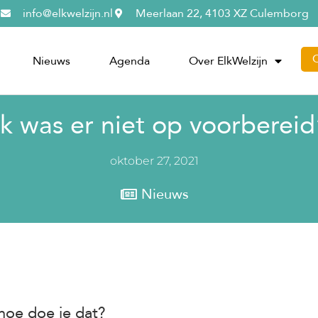
info@elkwelzijn.nl
Meerlaan 22, 4103 XZ Culemborg
Nieuws
Agenda
Over ElkWelzijn
Ik was er niet op voorbereid
oktober 27, 2021
Nieuws
 hoe doe je dat?