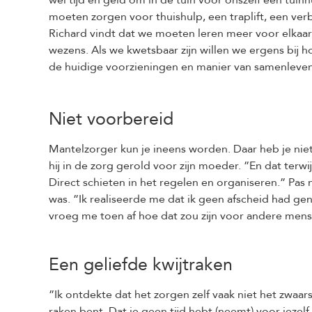
wel tijd en geld om in de tuin voor onszelf een tu
moeten zorgen voor thuishulp, een traplift, een ve
Richard vindt dat we moeten leren meer voor elkaar te
wezens. Als we kwetsbaar zijn willen we ergens bij 
de huidige voorzieningen en manier van samenleven
Niet voorbereid
Mantelzorger kun je ineens worden. Daar heb je niet
hij in de zorg gerold voor zijn moeder. ”En dat terw
Direct schieten in het regelen en organiseren.” Pas
was. ”Ik realiseerde me dat ik geen afscheid had ge
vroeg me toen af hoe dat zou zijn voor andere mense
Een geliefde kwijtraken
”Ik ontdekte dat het zorgen zelf vaak niet het zwaars
raken bent. Dat je geen tijd hebt (neemt) voor jez